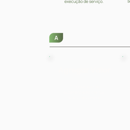
s
execução de serviço.
Agregar Valor
É o resultado da
p
experiência do cliente,
no ato da compra.