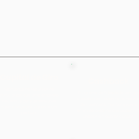
Capital de Giro
Cashback
Montante de recursos de
Programa de fidelidade, em qu
curto prazo que uma empresa
o usuário se cadastra no serviç
necessita para desenvolver
de Cashback, faz compras e
suas atividades, durante um
acumula créditos que podem se
período.
usados em outras contas.