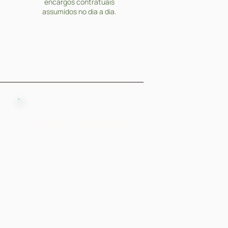
encargos contratuais
assumidos no dia a dia.
Ativo Circulante
São contas que representam as
disponibilidades e os direitos
realizáveis em curto prazo, ou
seja, dentro de um ano.