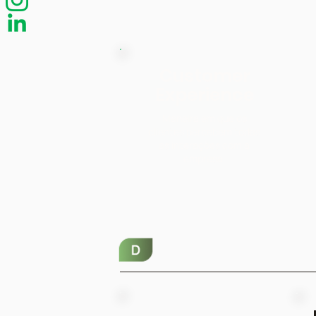
Customer
Experience
Maneira em que os
clientes percebem todas
as interações com a
empresa.