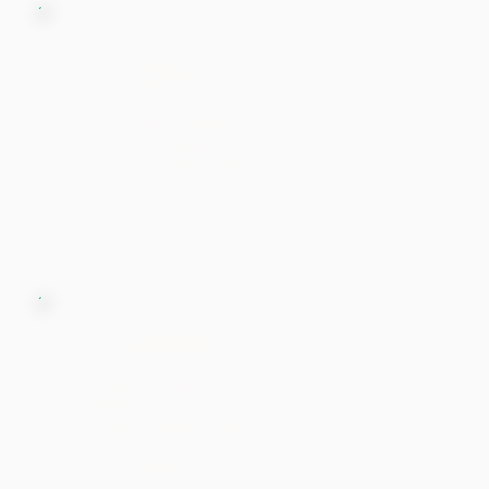
CPV
Custo do produto
vendido, aplicado as
empresas industriais.
Custo
Valores gastos na
aquisição de mercadoria,
na elaboração de produto
ou na execução de
serviço.