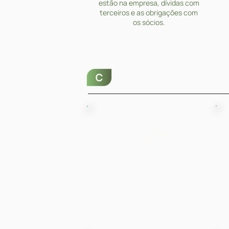
estão na empresa, dívidas com
terceiros e as obrigações com
os sócios.
Capital
Representa o dinheiro
aplicado pelos sócios
para a formação do
patrimônio inicial.