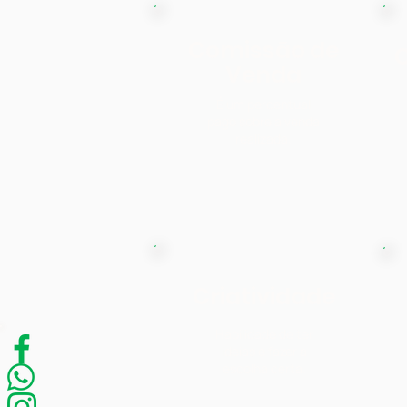
Comissão de
Venda
É um percentual
pago sobre a venda
realizada.
Criatividade
Habilidade de ter
ideias e fazer a
escolha certa.