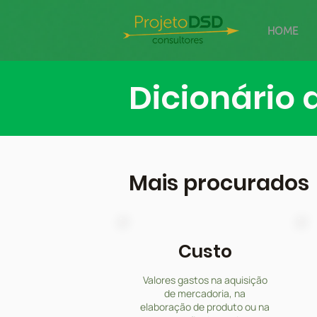
HOME
Dicionário 
Mais procurados
Custo
Valores gastos na aquisição
de mercadoria, na
elaboração de produto ou na