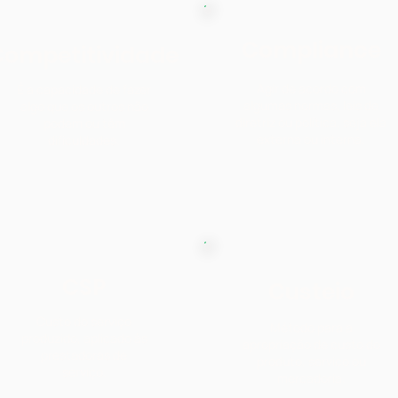
Compliance
Competitividade
Agir de acordo com
É a capacidade de fazer
algumas normas, leis de
algo que os outros não
diretriz ou política, seja ela
podem ou têm
externa ou interna.
dificuldades.
CSP
Custeio
Custo do serviço
Método para a
produzido, aplicado às
apropriação de custo do
prestadoras de
produto, serviço ou
serviço.
mercadoria.