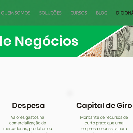
QUEM SOMOS
SOLUÇÕES
CURSOS
BLOG
DICION
de Negócios
Despesa
Capital de Giro
Valores gastos na
Montante de recursos de
comercialização de
curto prazo que uma
mercadorias, produtos ou
empresa necessita para