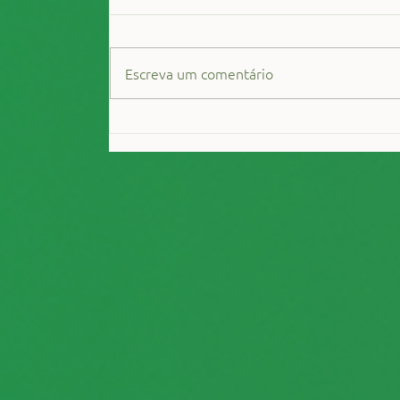
Escreva um comentário
Sair do vermelho em 2022 está no
planos?