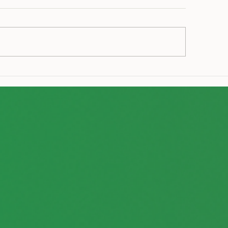
s seus
Como o Princípio de Pareto pode
beneficiar os negócios?