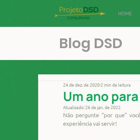
HOME
Blog DSD
24 de dez. de 2020
2 min de leitura
Um ano para 
Atualizado:
26 de jan. de 2022
Não pergunte “por que” você
experiência vai servir!