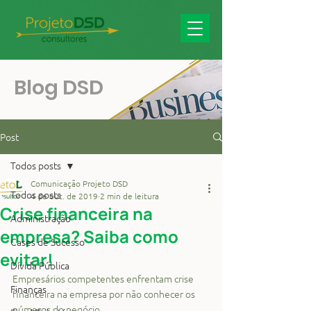
Blog DSD
Post
Todos posts
Comunicação Projeto DSD
Todos posts
4 de out. de 2019
2 min de leitura
Crise financeira na
Administração
empresa? Saiba como
Cases de Sucesso
evitar!
Dívida Pública
Empresários competentes enfrentam crise 
Finanças
financeira na empresa por não conhecer os 
números do negócio.