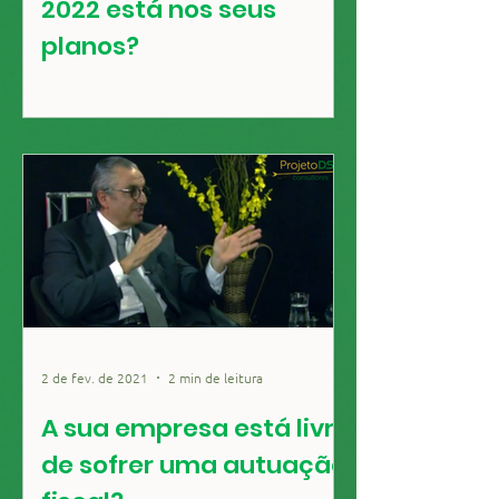
2022 está nos seus
planos?
2 de fev. de 2021
2 min de leitura
A sua empresa está livre
de sofrer uma autuação